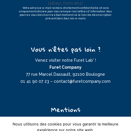
[sibwp_form id=2]
Votre adresse e-mail restera strictement confidentielle et sera
uniquement utilisée pour vous envoyer nos lettres d'information. Vous
pourrez vous désinscrire à tout moment via le lien de désinscription
présent dans tous nos e-mails.
Vous n’êtes pas loin ?
Venez visiter notre Furet Lab' !
Furet Company
77 rue Marcel Dassault, 92100 Boulogne
01 41 90 07 23
–
contact@furetcompany.com
Mentions
//
Mentions légales
Nous utilisons des cookies pour vous garantir la meilleure
//
Politique de confidentialité
expérience sur notre site web.